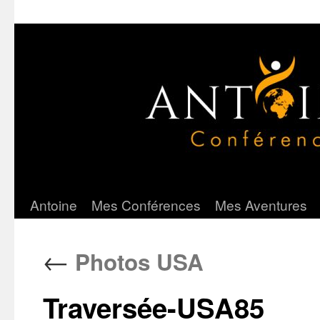
Antoine
Mes Conférences
Mes Aventures
Aller
au
←
Photos USA
contenu
Traversée-USA85