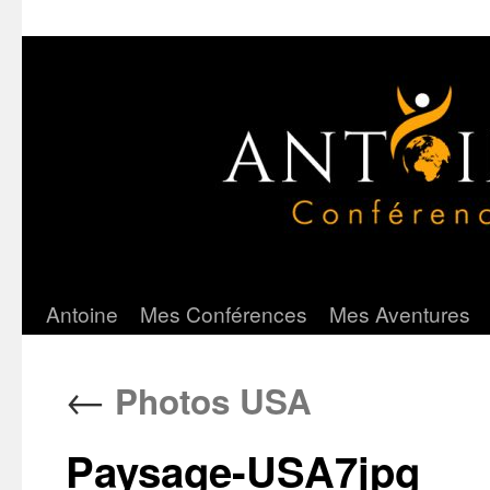
Antoine
Mes Conférences
Mes Aventures
Aller
au
←
Photos USA
contenu
Paysage-USA7jpg