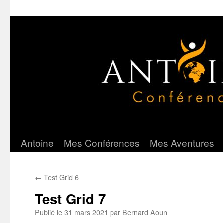
Antoine
Mes Conférences
Mes Aventures
Aller
au
←
Test Grid 6
contenu
Test Grid 7
Publié le
31 mars 2021
par
Bernard Aoun