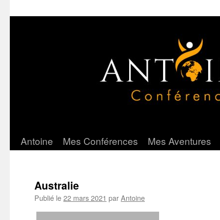
Antoine
Mes Conférences
Mes Aventures
Aller
au
contenu
Australie
Publié le
22 mars 2021
par
Antoine