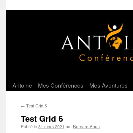
Antoine
Mes Conférences
Mes Aventures
Aller
au
←
Test Grid 5
contenu
Test Grid 6
Publié le
31 mars 2021
par
Bernard Aoun