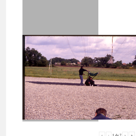
«
‹
›
»
1
de
7