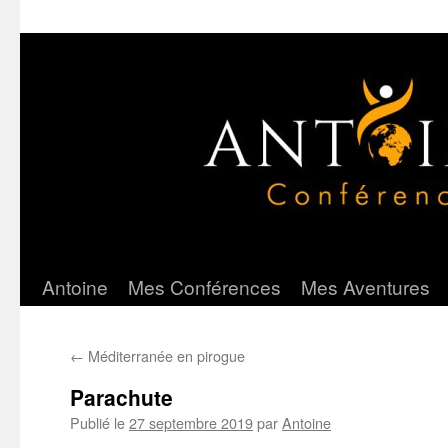
Antoine
Mes Conférences
Mes Aventures
Aller
au
←
Méditerranée en pirogue
contenu
Parachute
Publié le
27 septembre 2019
par
Antoine