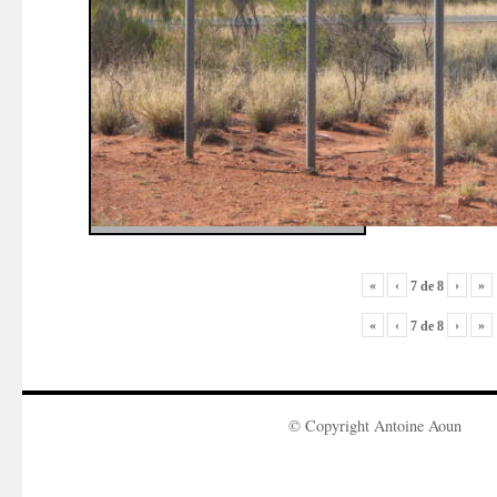
«
‹
›
»
7
de
8
«
‹
›
»
7
de
8
© Copyright Antoine Aoun