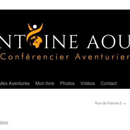
Mes Aventures
Mon livre
Photos
Vidéos
Contact
Tour de France-2
→
toine