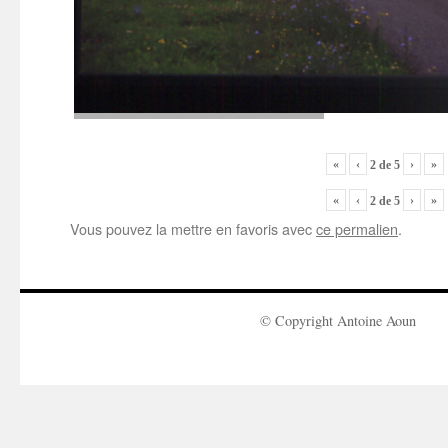
«
‹
›
»
2
de
5
«
‹
›
»
2
de
5
Vous pouvez la mettre en favoris avec
ce permalien
.
© Copyright Antoine Aoun