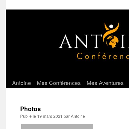
Antoine
Mes Conférences
Mes Aventures
Aller
au
contenu
Photos
Publié le
19 mars 2021
par
Antoine